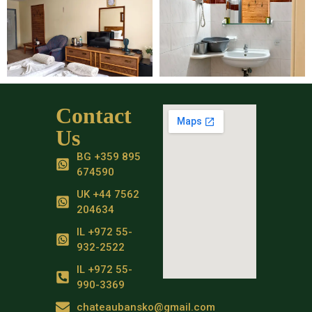
Contact
Us
BG +359 895
674590
UK +44 7562
204634
IL +972 55-
932-2522
IL +972 55-
990-3369
chateaubansko@gmail.com