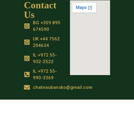
Contact
Us
BG +359 895
674590
UK +44 7562
204634
IL +972 55-
932-2522
IL +972 55-
990-3369
chateaubansko@gmail.com